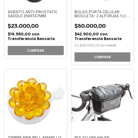
ASIENTO ANTI-PROSTATIC
BOLSO PORTA CELULAR
SADDLE 259X147MM
BICICLETA- 2 ALFORJAS 1 Lt -
LOHAS SMART BAG
$23.000,00
$50.000,00
$19.550,00
con
$42.500,00
con
Transferencia Bancaria
Transferencia Bancaria
2
x
$25.000,00
sin interés
TIMBRE PINK BELL AMARILLO
BOLSO VAN HALEN